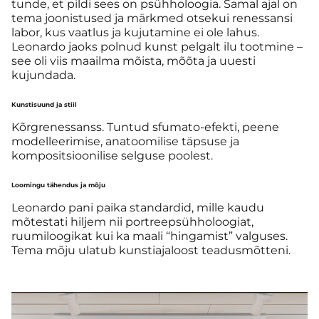
tunde, et pildi sees on psühholoogia. Samal ajal on
tema joonistused ja märkmed otsekui renessansi
labor, kus vaatlus ja kujutamine ei ole lahus.
Leonardo jaoks polnud kunst pelgalt ilu tootmine –
see oli viis maailma mõista, mõõta ja uuesti
kujundada.
Kunstisuund ja stiil
Kõrgrenessanss. Tuntud sfumato-efekti, peene
modelleerimise, anatoomilise täpsuse ja
kompositsioonilise selguse poolest.
Loomingu tähendus ja mõju
Leonardo pani paika standardid, mille kaudu
mõtestati hiljem nii portreepsühholoogiat,
ruumiloogikat kui ka maali “hingamist” valguses.
Tema mõju ulatub kunstiajaloost teadusmõtteni.