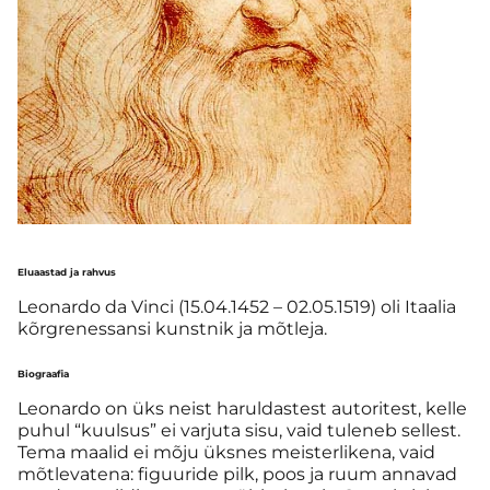
Eluaastad ja rahvus
Leonardo da Vinci (15.04.1452 – 02.05.1519) oli Itaalia
kõrgrenessansi kunstnik ja mõtleja.
Biograafia
Leonardo on üks neist haruldastest autoritest, kelle
puhul “kuulsus” ei varjuta sisu, vaid tuleneb sellest.
Tema maalid ei mõju üksnes meisterlikena, vaid
mõtlevatena: figuuride pilk, poos ja ruum annavad