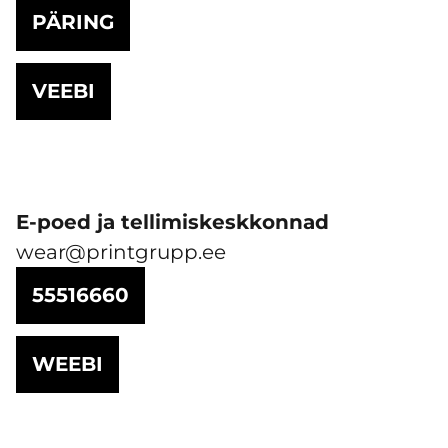
PÄRING
VEEBI
E-poed ja tellimiskeskkonnad
wear@printgrupp.ee
55516660
WEEBI