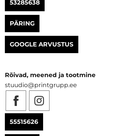
53285638
PÄRING
GOOGLE ARVUSTUS
Rõivad, meened ja tootmine
stuudio@printgrupp.ee
55515626