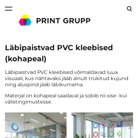
lisati ostukorvi.
Vaata ostukorvi
Läbipaistvad PVC kleebised
(kohapeal)
Läbipaistvad PVC kleebised võimaldavad luua
visuaali, kus nähtavaks jääb ainult trükitud kujund
ning aluspind jääb läbikumama.
Materjal on kohapeal saadaval ja sobib nii sise- kui
välistingimustesse.