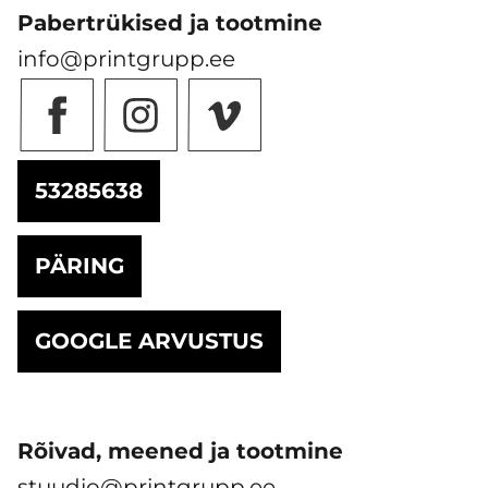
Pabertrükised ja tootmine
info@printgrupp.ee
53285638
PÄRING
GOOGLE ARVUSTUS
Rõivad, meened ja tootmine
stuudio@printgrupp.ee