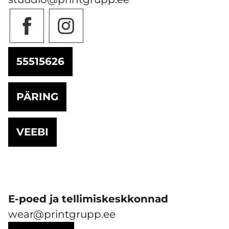
55515626
PÄRING
VEEBI
E-poed ja tellimiskeskkonnad
wear@printgrupp.ee