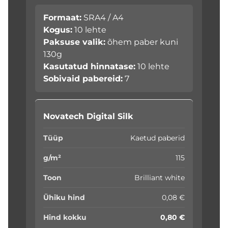
Formaat:
SRA4 / A4
Kogus:
10 lehte
Paksuse valik:
õhem paber kuni
130g
Kasutatud hinnatase:
10 lehte
Sobivaid pabereid:
7
Novatech Digital Silk
Kaetud paberid
115
Brilliant white
0,08 €
0,80 €