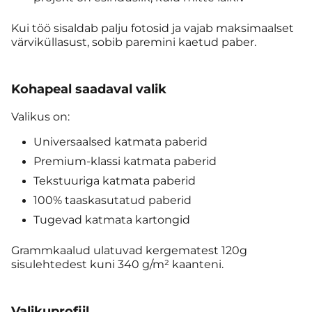
Kui töö sisaldab palju fotosid ja vajab maksimaalset
värviküllasust, sobib paremini kaetud paber.
Kohapeal saadaval valik
Valikus on:
Universaalsed katmata paberid
Premium-klassi katmata paberid
Tekstuuriga katmata paberid
100% taaskasutatud paberid
Tugevad katmata kartongid
Grammkaalud ulatuvad kergematest 120g
sisulehtedest kuni 340 g/m² kaanteni.
Valikuprofiil