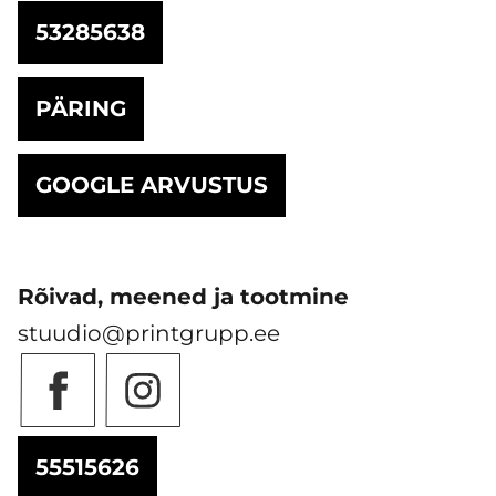
53285638
PÄRING
GOOGLE ARVUSTUS
Rõivad, meened ja tootmine
stuudio@printgrupp.ee
55515626