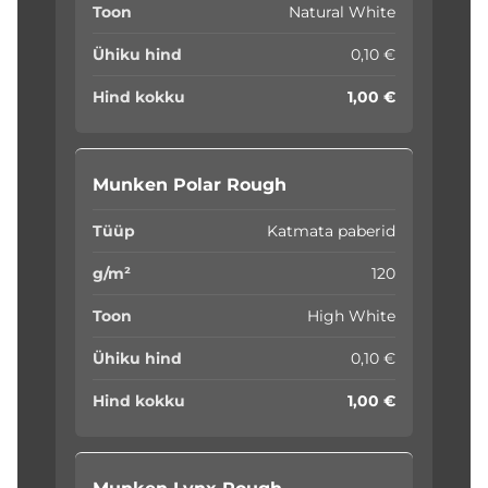
Natural White
0,10 €
1,00 €
Munken Polar Rough
Katmata paberid
120
High White
0,10 €
1,00 €