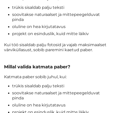
trükis sisaldab palju teksti
soovitakse naturaalset ja mittepeegelduvat
pinda
oluline on hea kirjutatavus
projekt on esinduslik, kuid mitte läikiv
Kui töö sisaldab palju fotosid ja vajab maksimaalset
värviküllasust, sobib paremini kaetud paber.
Millal valida katmata paber?
Katmata paber sobib juhul, kui:
trükis sisaldab palju teksti
soovitakse naturaalset ja mittepeegelduvat
pinda
oluline on hea kirjutatavus
projekt on esinduslik, kuid mitte läikiv