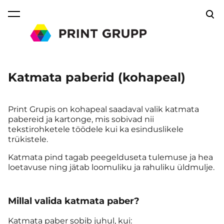
lisati ostukorvi.
Vaata ostukorvi
Katmata paberid (kohapeal)
Print Grupis on kohapeal saadaval valik katmata
pabereid ja kartonge, mis sobivad nii
tekstirohketele töödele kui ka esinduslikele
trükistele.
Katmata pind tagab peegelduseta tulemuse ja hea
loetavuse ning jätab loomuliku ja rahuliku üldmulje.
Millal valida katmata paber?
Katmata paber sobib juhul, kui: