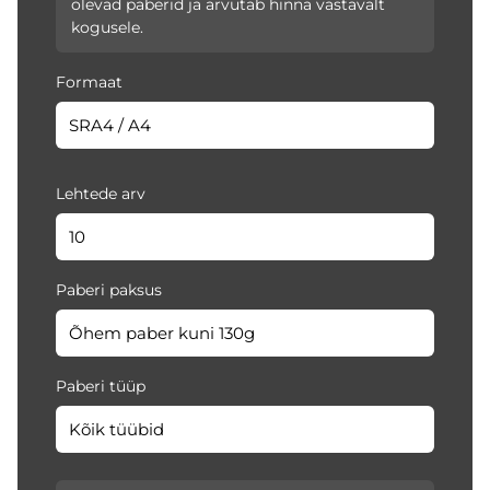
olevad paberid ja arvutab hinna vastavalt
kogusele.
Formaat
Lehtede arv
Paberi paksus
Paberi tüüp