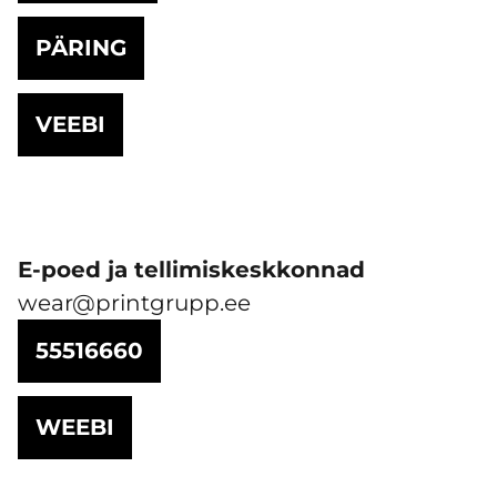
PÄRING
VEEBI
E-poed ja tellimiskeskkonnad
wear@printgrupp.ee
55516660
WEEBI