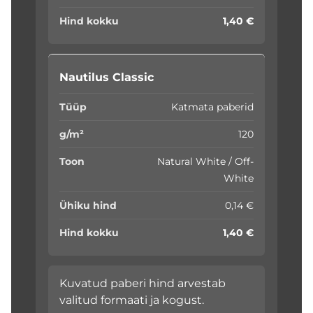
1,40 €
Nautilus Classic
Katmata paberid
120
Natural White / Off-
White
0,14 €
1,40 €
Kuvatud paberi hind arvestab
valitud formaati ja kogust.