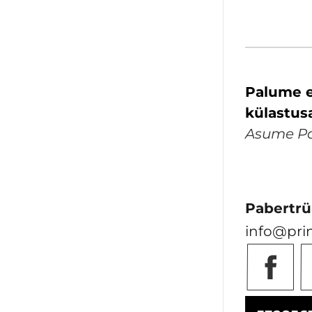
Palume e
külastus
Asume Pal
Pabertrü
info@pri