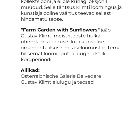
kollektsiooni ja ei ole kunagi oksjonil
müüdud. Selle tähtsus Klimti loomingus ja
kunstiajalooline väärtus teevad sellest
hindamatu teose.
"Farm Garden with Sunflowers"
jääb
Gustav Klimti meistriteoste hulka,
ühendades looduse ilu ja kunstilise
ornamentaalsuse, mis iseloomustab tema
hilisemat loomingut ja juugendstiili
kõrgperioodi.
Allikad:
Österreichische Galerie Belvedere
Gustav Klimt elulugu ja teosed