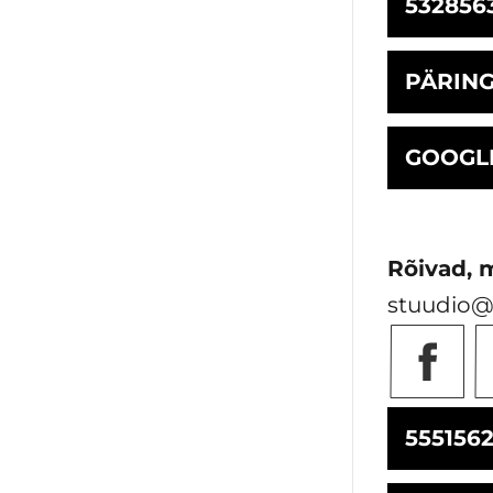
532856
PÄRIN
GOOGL
Rõivad, 
stuudio@
555156