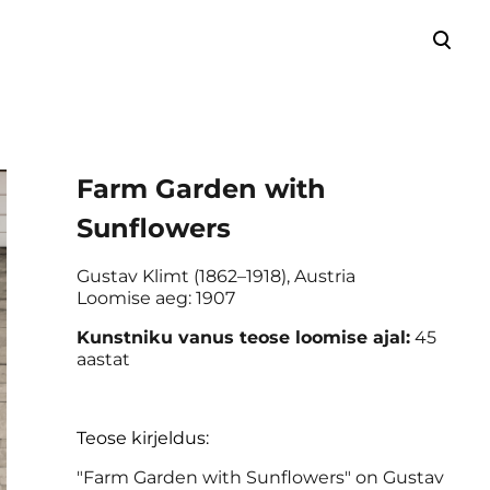
lisati ostukorvi.
Vaata ostukorvi
Farm Garden with
Sunflowers
Gustav Klimt (1862–1918), Austria
Loomise aeg: 1907
Kunstniku vanus teose loomise ajal:
45
aastat
Teose kirjeldus:
"Farm Garden with Sunflowers" on Gustav