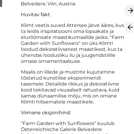
Belvedere, Viin, Austria
Huvitav fakt:
Klimt veetis suved Attersee järve ääres, kus
ta leidis inspiratsiooni oma lopsakate ja
elurõõmsate maastikumaalide jaoks. "Farm
Garden with Sunflowers" on üks Klimti
loodud dekoratiivsetest maastikest, kus ta
ühendas loodusliku ilu ja juugendstiilile
omase ornamentaalsuse.
Maalis on lillede ja mustrite kujutamine
tõstetud kunstilise eksperimendi
tasemele. Detailide rikkus ja dekoratiivne
kord tekitavad visuaalselt rahustava, kuid
samas dünaamilise mõju, mis on omane
Klimti hilisematele maastikele.
Viimane oksjonihind:
"Farm Garden with Sunflowers" kuulub
Österreichische Galerie Belvedere