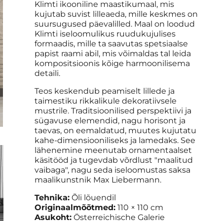
Klimti ikooniline maastikumaal, mis
kujutab suvist lilleaeda, mille keskmes on
suursugused päevalilled. Maal on loodud
Klimti iseloomulikus ruudukujulises
formaadis, mille ta saavutas spetsiaalse
papist raami abil, mis võimaldas tal leida
kompositsioonis kõige harmoonilisema
detaili.
Teos keskendub peamiselt lillede ja
taimestiku rikkalikule dekoratiivsele
mustrile. Traditsioonilised perspektiivi ja
sügavuse elemendid, nagu horisont ja
taevas, on eemaldatud, muutes kujutatu
kahe-dimensiooniliseks ja lamedaks. See
lähenemine meenutab ornamentaalset
käsitööd ja tugevdab võrdlust "maalitud
vaibaga", nagu seda iseloomustas saksa
maalikunstnik Max Liebermann.
Tehnika:
Õli lõuendil
Originaalmõõtmed:
110 × 110 cm
Asukoht:
Österreichische Galerie