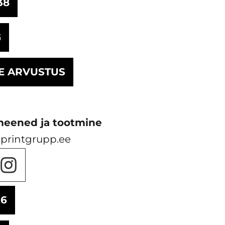
38
G
E ARVUSTUS
meened ja tootmine
printgrupp.ee
26