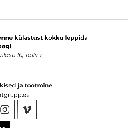
nne külastust kokku leppida
aeg!
lasti 16, Tallinn
kised ja tootmine
ntgrupp.ee