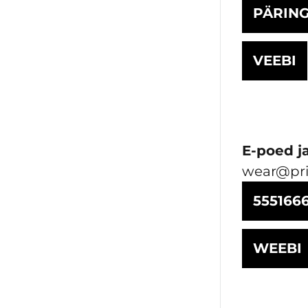
PÄRIN
VEEBI
E-poed j
wear@pri
555166
WEEBI