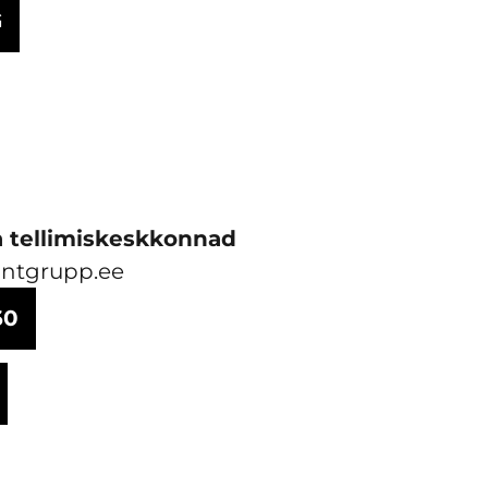
G
a tellimiskeskkonnad
ntgrupp.ee
60