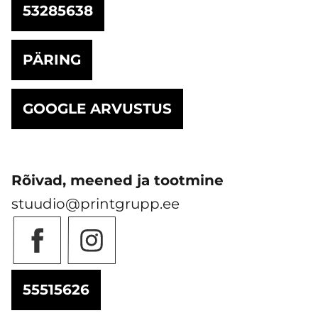
53285638
PÄRING
GOOGLE ARVUSTUS
Rõivad, meened ja tootmine
stuudio@printgrupp.ee
55515626