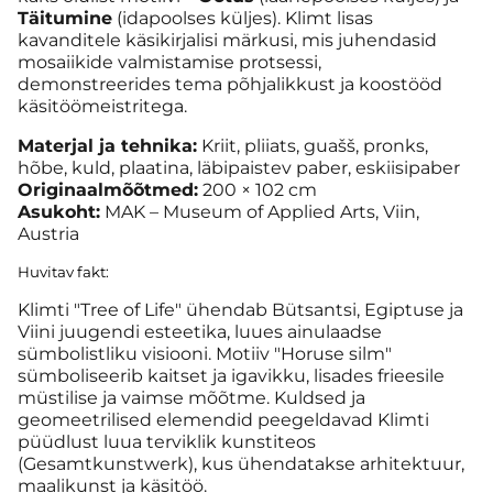
Täitumine
(idapoolses küljes). Klimt lisas
kavanditele käsikirjalisi märkusi, mis juhendasid
mosaiikide valmistamise protsessi,
demonstreerides tema põhjalikkust ja koostööd
käsitöömeistritega.
Materjal ja tehnika:
Kriit, pliiats, guašš, pronks,
hõbe, kuld, plaatina, läbipaistev paber, eskiisipaber
Originaalmõõtmed:
200 × 102 cm
Asukoht:
MAK – Museum of Applied Arts, Viin,
Austria
Huvitav fakt:
Klimti "Tree of Life" ühendab Bütsantsi, Egiptuse ja
Viini juugendi esteetika, luues ainulaadse
sümbolistliku visiooni. Motiiv "Horuse silm"
sümboliseerib kaitset ja igavikku, lisades frieesile
müstilise ja vaimse mõõtme. Kuldsed ja
geomeetrilised elemendid peegeldavad Klimti
püüdlust luua terviklik kunstiteos
(Gesamtkunstwerk), kus ühendatakse arhitektuur,
maalikunst ja käsitöö.