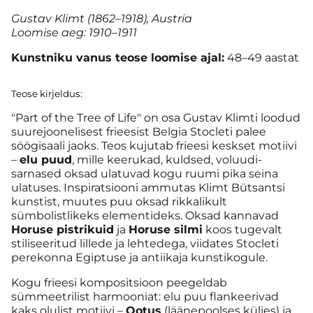
Gustav Klimt (1862–1918), Austria
Loomise aeg: 1910–1911
Kunstniku vanus teose loomise ajal:
48–49 aastat
Teose kirjeldus:
"Part of the Tree of Life" on osa Gustav Klimti loodud
suurejoonelisest frieesist Belgia Stocleti palee
söögisaali jaoks. Teos kujutab frieesi keskset motiivi
–
elu puud
, mille keerukad, kuldsed, voluudi-
sarnased oksad ulatuvad kogu ruumi pika seina
ulatuses. Inspiratsiooni ammutas Klimt Bütsantsi
kunstist, muutes puu oksad rikkalikult
sümbolistlikeks elementideks. Oksad kannavad
Horuse pistrikuid
ja
Horuse silmi
koos tugevalt
stiliseeritud lillede ja lehtedega, viidates Stocleti
perekonna Egiptuse ja antiikaja kunstikogule.
Kogu frieesi kompositsioon peegeldab
sümmeetrilist harmooniat: elu puu flankeerivad
kaks olulist motiivi –
Ootus
(läänepoolses küljes) ja