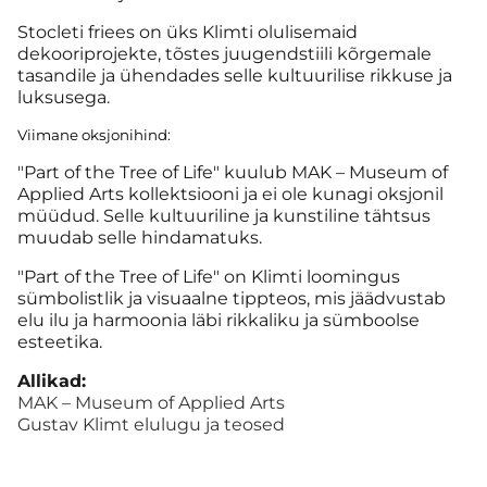
Stocleti friees on üks Klimti olulisemaid
dekooriprojekte, tõstes juugendstiili kõrgemale
tasandile ja ühendades selle kultuurilise rikkuse ja
luksusega.
Viimane oksjonihind:
"Part of the Tree of Life" kuulub MAK – Museum of
Applied Arts kollektsiooni ja ei ole kunagi oksjonil
müüdud. Selle kultuuriline ja kunstiline tähtsus
muudab selle hindamatuks.
"Part of the Tree of Life" on Klimti loomingus
sümbolistlik ja visuaalne tippteos, mis jäädvustab
elu ilu ja harmoonia läbi rikkaliku ja sümboolse
esteetika.
Allikad:
MAK – Museum of Applied Arts
Gustav Klimt elulugu ja teosed