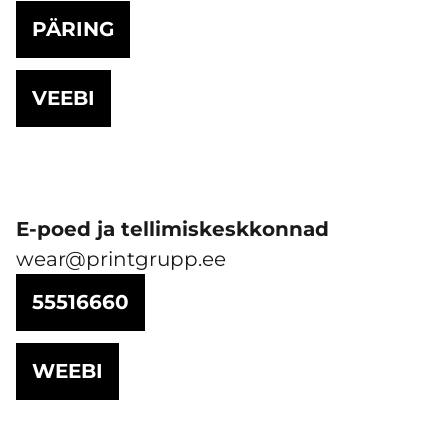
PÄRING
VEEBI
E-poed ja tellimiskeskkonnad
wear@printgrupp.ee
55516660
WEEBI