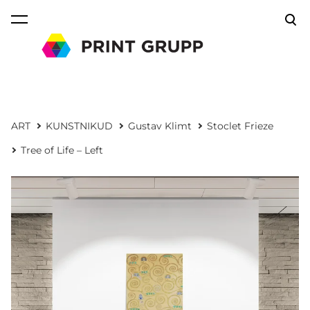
lisati ostukorvi.
Vaata ostukorvi
ART
KUNSTNIKUD
Gustav Klimt
Stoclet Frieze
Tree of Life – Left