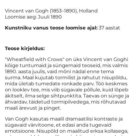
Vincent van Gogh (1853–1890), Holland
Loomise aeg: Juuli 1890
Kunstniku vanus teose loomise ajal:
37 aastat
Teose kirjeldus:
"Wheatfield with Crows" on üks Vincent van Goghi
kõige tuntumaid ja süngemaid teoseid, mis valmis
1890. aasta juulis, vaid mõni nädal enne tema
surma. Maal kujutab tormilist ja rahutut nisupõldu,
mida ületab tumedate ronkade parv. Töö keskmes
on looklev tee, mis viib sügavale põllule, kuid lõpeb
äkitselt, ilma selge sihtpunktita. Taevas on sünge ja
ähvardav, täidetud tormipilvedega, mis rõhutavad
maali ärevust ja pinget.
Van Gogh kasutas maalil dramaatilisi kontraste ja
sügavaid värvitoone, et edasi anda tugevaid
emotsioone. Nisupõld on maalitud erksa kollasega,