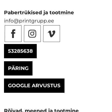
Pabertrükised ja tootmine
info@printgrupp.ee
53285638
PÄRING
GOOGLE ARVUSTUS
Rõivad, meened ja tootmine