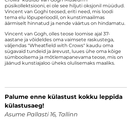
püsikollektsiooni, ei ole see hiljuti oksjonil müüdud.
Vincent van Goghi teosed, eriti need, mis loodi
tema elu lõpuperioodil, on kunstimaailmas
äärmiselt hinnatud ja nende väärtus on hindamatu.
Vincent van Gogh, olles teose loomise ajal 37-
aastane ja võideldes oma vaimsete raskustega,
väljendas "Wheatfield with Crows" kaudu oma
sügavaid tundeid ja ärevust, luues ühe oma kõige
sümboolsema ja mõtlemapanevama teose, mis on
jäänud kunstiajaloo üheks olulisemaks maaliks.
Palume enne külastust kokku leppida
külastusaeg!
Asume Pallasti 16, Tallinn