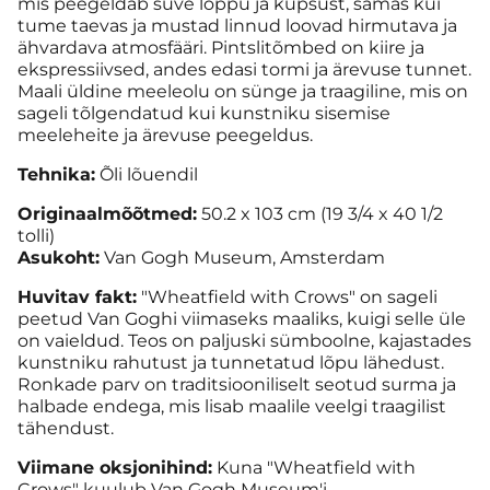
mis peegeldab suve lõppu ja küpsust, samas kui
tume taevas ja mustad linnud loovad hirmutava ja
ähvardava atmosfääri. Pintslitõmbed on kiire ja
ekspressiivsed, andes edasi tormi ja ärevuse tunnet.
Maali üldine meeleolu on sünge ja traagiline, mis on
sageli tõlgendatud kui kunstniku sisemise
meeleheite ja ärevuse peegeldus.
Tehnika:
Õli lõuendil
Originaalmõõtmed:
50.2 x 103 cm (19 3/4 x 40 1/2
tolli)
Asukoht:
Van Gogh Museum, Amsterdam
Huvitav fakt:
"Wheatfield with Crows" on sageli
peetud Van Goghi viimaseks maaliks, kuigi selle üle
on vaieldud. Teos on paljuski sümboolne, kajastades
kunstniku rahutust ja tunnetatud lõpu lähedust.
Ronkade parv on traditsiooniliselt seotud surma ja
halbade endega, mis lisab maalile veelgi traagilist
tähendust.
Viimane oksjonihind:
Kuna "Wheatfield with
Crows" kuulub Van Gogh Museum'i