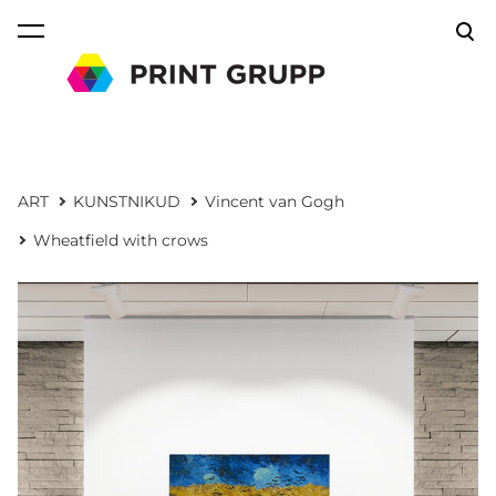
lisati ostukorvi.
Vaata ostukorvi
ART
KUNSTNIKUD
Vincent van Gogh
Wheatfield with crows