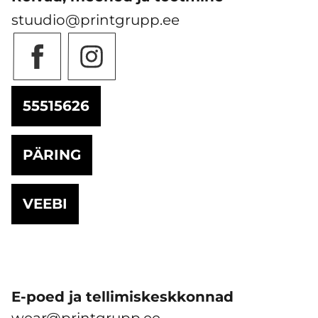
stuudio@printgrupp.ee
55515626
PÄRING
VEEBI
E-poed ja tellimiskeskkonnad