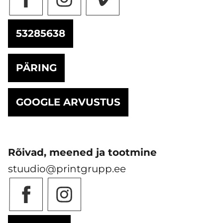
53285638
PÄRING
GOOGLE ARVUSTUS
Rõivad, meened ja tootmine
stuudio@printgrupp.ee