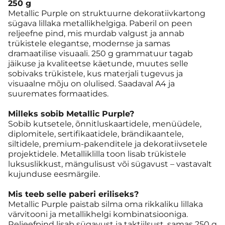
250 g
Metallic Purple on struktuurne dekoratiivkartong
sügava lillaka metallikhelgiga. Paberil on peen
reljeefne pind, mis murdab valgust ja annab
trükistele elegantse, modernse ja samas
dramaatilise visuaali. 250 g grammatuur tagab
jäikuse ja kvaliteetse käetunde, muutes selle
sobivaks trükistele, kus materjali tugevus ja
visuaalne mõju on olulised. Saadaval A4 ja
suuremates formaatides.
Milleks sobib Metallic Purple?
Sobib kutsetele, õnnitluskaartidele, menüüdele,
diplomitele, sertifikaatidele, brändikaantele,
siltidele, premium-pakenditele ja dekoratiivsetele
projektidele. Metalliklilla toon lisab trükistele
luksuslikkust, mängulisust või sügavust – vastavalt
kujunduse eesmärgile.
Mis teeb selle paberi eriliseks?
Metallic Purple paistab silma oma rikkaliku lillaka
värvitooni ja metallikhelgi kombinatsiooniga.
Reljeefpind lisab sügavust ja taktiilsust, samas 250 g