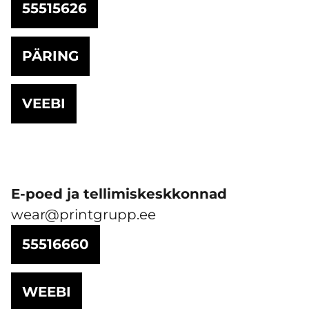
55515626
PÄRING
VEEBI
E-poed ja tellimiskeskkonnad
wear@printgrupp.ee
55516660
WEEBI