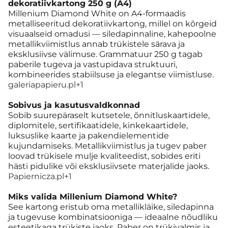
dekoratiivkartong 250 g (A4)
Millenium Diamond White on A4-formaadis
metalliseeritud dekoratiivkartong, millel on kõrgeid
visuaalseid omadusi — siledapinnaline, kahepoolne
metallikviimistlus annab trükistele särava ja
eksklusiivse välimuse. Grammatuur 250 g tagab
paberile tugeva ja vastupidava struktuuri,
kombineerides stabiilsuse ja elegantse viimistluse.
galeriapapieru.pl+1
Sobivus ja kasutusvaldkonnad
Sobib suurepäraselt kutsetele, õnnitluskaartidele,
diplomitele, sertifikaatidele, kinkekaartidele,
luksuslike kaarte ja pakendielementide
kujundamiseks. Metallikviimistlus ja tugev paber
loovad trükisele mulje kvaliteedist, sobides eriti
hästi pidulike või eksklusiivsete materjalide jaoks.
Papiernicza.pl+1
Miks valida Millenium Diamond White?
See kartong eristub oma metallikläike, siledapinna
ja tugevuse kombinatsiooniga — ideaalne nõudliku
esteetikaga trükiste jaoks. Paber on trükivalmis ja