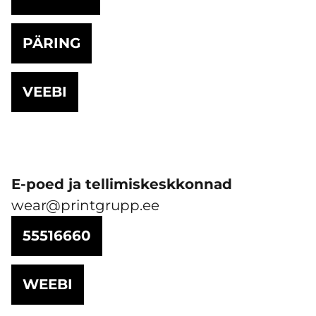
PÄRING
VEEBI
E-poed ja tellimiskeskkonnad
wear@printgrupp.ee
55516660
WEEBI