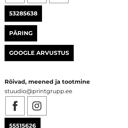
53285638
PÄRING
GOOGLE ARVUSTUS
Rõivad, meened ja tootmine
stuudio@printgrupp.ee
55515626