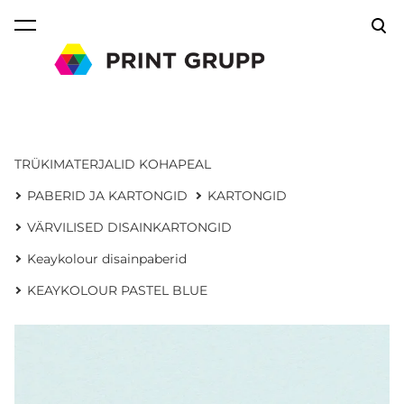
lisati ostukorvi.
Vaata ostukorvi
TRÜKIMATERJALID KOHAPEAL
PABERID JA KARTONGID
KARTONGID
VÄRVILISED DISAINKARTONGID
Keaykolour disainpaberid
KEAYKOLOUR PASTEL BLUE