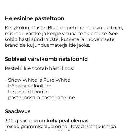
Helesinine pasteltoon
Keaykolour Pastel Blue on pehme helesinine toon,
mis loob värske ja kerge visuaalse tulemuse. See
sobib hästi sündmuste, kutsete ja modernsete
brändide kujundusmaterjalide jaoks.
Sobivad värvikombinatsioonid
Pastel Blue töötab hästi koos:
– Snow White ja Pure White
– hõbedane foolium
– helehallid toonid
– pastelroosa ja pastelroheline
Saadavus
300 g kartong on
kohapeal olemas
.
Teised grammkaalud on tellitavad Prantsusmaa