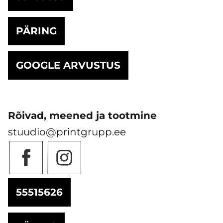
PÄRING
GOOGLE ARVUSTUS
Rõivad, meened ja tootmine
stuudio@printgrupp.ee
55515626