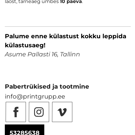
laost, tarneaeg umbes
10 päeva
.
Palume enne külastust kokku leppida
külastusaeg!
Asume Pallasti 16, Tallinn
Pabertrükised ja tootmine
info@printgrupp.ee
53285638