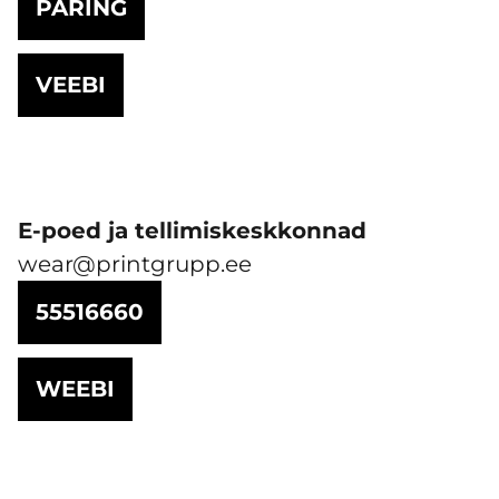
PÄRING
VEEBI
E-poed ja tellimiskeskkonnad
wear@printgrupp.ee
55516660
WEEBI