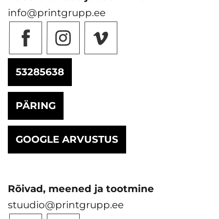
info@printgrupp.ee
53285638
PÄRING
GOOGLE ARVUSTUS
Rõivad, meened ja tootmine
stuudio@printgrupp.ee