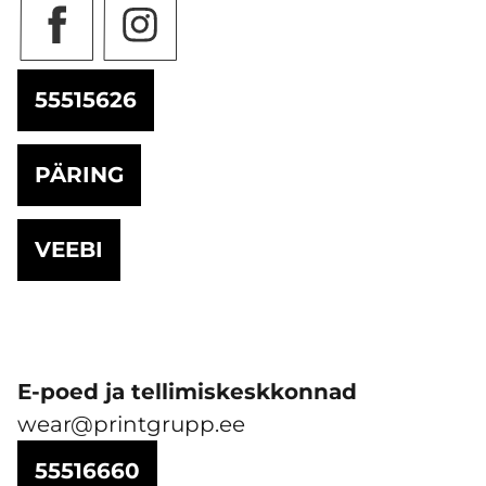
55515626
PÄRING
VEEBI
E-poed ja tellimiskeskkonnad
wear@printgrupp.ee
55516660