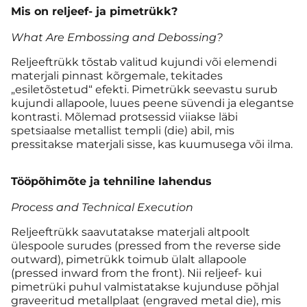
Mis on reljeef- ja pimetrükk?
What Are Embossing and Debossing?
Reljeeftrükk tõstab valitud kujundi või elemendi
materjali pinnast kõrgemale, tekitades
„esiletõstetud“ efekti. Pimetrükk seevastu surub
kujundi allapoole, luues peene süvendi ja elegantse
kontrasti. Mõlemad protsessid viiakse läbi
spetsiaalse metallist templi (die) abil, mis
pressitakse materjali sisse, kas kuumusega või ilma.
Tööpõhimõte ja tehniline lahendus
Process and Technical Execution
Reljeeftrükk saavutatakse materjali altpoolt
ülespoole surudes (pressed from the reverse side
outward), pimetrükk toimub ülalt allapoole
(pressed inward from the front). Nii reljeef- kui
pimetrüki puhul valmistatakse kujunduse põhjal
graveeritud metallplaat (engraved metal die), mis