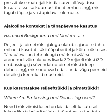
pressitakse materjali kindla surve all. Vajadusel
kasutatakse ka kuumust (heat embossing), mis
tagab täpse ja vastupidava tulemuse.
Ajalooline kontekst ja tänapäevane kasutus
Historical Background and Modern Use
Reljeef- ja pimetrüki ajalugu ulatub sajandite taha,
mil neid kasutati käsitööpaberitel ja köitetööstuses.
Tänapäeval on tehnoloogia märkimisväärselt
arenenud, võimaldades lisada 3D reljeeftrükki (3D
embossing) ja süvendatud pimetrükki (deep
debossing), mis suudavad edasi anda väga peeneid
detaile ja keerukaid mustreid.
Kus kasutatakse reljeeftrükki ja pimetrükki?
Where Are Embossing and Debossing Used?
Need trükiviimistlused on laialdaselt kasutusel
luksuslike ja brändi väärtust rõhutavate toodete