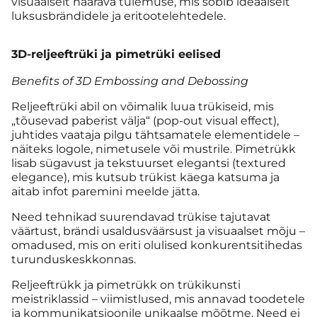
visuaalselt haarava tulemuse, mis sobib ideaalselt
luksusbrändidele ja eritootelehtedele.
3D-reljeeftrüki ja pimetrüki eelised
Benefits of 3D Embossing and Debossing
Reljeeftrüki abil on võimalik luua trükiseid, mis
„tõusevad paberist välja“ (pop-out visual effect),
juhtides vaataja pilgu tähtsamatele elementidele –
näiteks logole, nimetusele või mustrile. Pimetrükk
lisab sügavust ja tekstuurset elegantsi (textured
elegance), mis kutsub trükist käega katsuma ja
aitab infot paremini meelde jätta.
Need tehnikad suurendavad trükise tajutavat
väärtust, brändi usaldusväärsust ja visuaalset mõju –
omadused, mis on eriti olulised konkurentsitihedas
turunduskeskkonnas.
Reljeeftrükk ja pimetrükk on trükikunsti
meistriklassid – viimistlused, mis annavad toodetele
ja kommunikatsioonile unikaalse mõõtme. Need ei