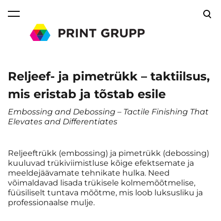
lisati ostukorvi.
Vaata ostukorvi
Reljeef- ja pimetrükk – taktiilsus,
mis eristab ja tõstab esile
Embossing and Debossing – Tactile Finishing That
Elevates and Differentiates
Reljeeftrükk (embossing) ja pimetrükk (debossing)
kuuluvad trükiviimistluse kõige efektsemate ja
meeldejäävamate tehnikate hulka. Need
võimaldavad lisada trükisele kolmemõõtmelise,
füüsiliselt tuntava mõõtme, mis loob luksusliku ja
professionaalse mulje.