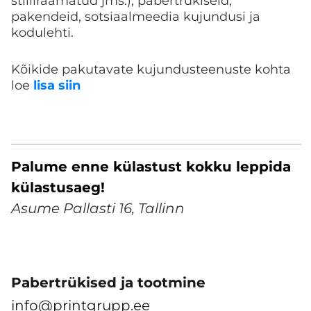
stiiliraamatud jms.)
,
pabertrükiseid
,
pakendeid
,
sotsiaalmeedia kujundusi
ja
kodulehti
.
Kõikide pakutavate kujundusteenuste kohta
loe
lisa siin
Palume enne külastust kokku leppida
külastusaeg!
Asume Pallasti 16, Tallinn
Pabertrükised ja tootmine
info@printgrupp.ee