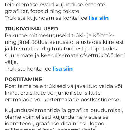
teie olemasolevaid kujunduselemente,
graafikat, fotosid ning tekste.
Trükiste kujundamise kohta loe
lisa siin
TRÜKIVÕIMALUSED
Pakume mitmesuguseid trüki- ja köitmis-
ning järeltöötlusteenuseid, alustades kiiretest
ja lihtsmatest digitrükitöödest ja lõpetades
suuremate ja keerulisemate ofsettrükitöödeni
välja.
Trükiste kohta loe
lisa siin
POSTITAMINE
Postitame teie trükised väljavalitud valda või
linna, eraisikute või juriidiliste isikute
eramajade või kortermajade postkastidesse.
Kujunduselementide ja graafika puudumisel,
oleme võimelised kujundama
visuaalse
identiteedi
,
graafilise disaini osi (logod,