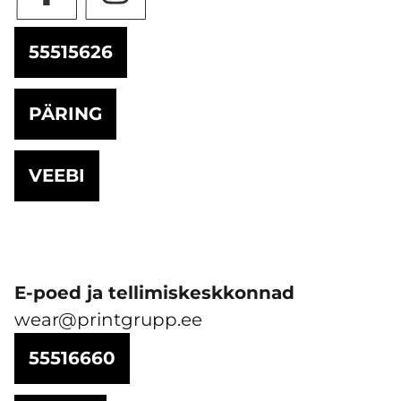
55515626
PÄRING
VEEBI
E-poed ja tellimiskeskkonnad
wear@printgrupp.ee
55516660