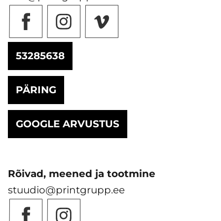
53285638
PÄRING
GOOGLE ARVUSTUS
Rõivad, meened ja tootmine
stuudio@printgrupp.ee