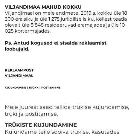
VILJANDIMAA MAHUD KOKKU
Viljandimaal on meie andmetel 2019.a. kokku üle 18
300 eraisiku ja üle 1 275 juriidilise isiku, kellest teada
olevalt üle 8 845 resideeruvad eramajades ja üle 10
025 kortermajades.
Ps. Antud kogused ei sisalda reklaamist
loobujaid.
REKLAAMPOST
VILJANDIMAAL
KUJUNDAMINE | TRÜKK | POSTITAMINE
Meie juurest saad tellida trükise kujundamise,
trüki ja postitamise.
TRÜKISTE KUJUNDAMINE
Kujundame teile sobiva trükise, kasutades