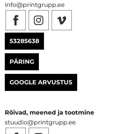
info@printgrupp.ee
53285638
PÄRING
GOOGLE ARVUSTUS
Rõivad, meened ja tootmine
stuudio@printgrupp.ee