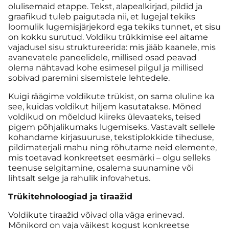
olulisemaid etappe. Tekst, alapealkirjad, pildid ja
graafikud tuleb paigutada nii, et lugejal tekiks
loomulik lugemisjärjekord ega tekiks tunnet, et sisu
on kokku surutud. Voldiku trükkimise eel aitame
vajadusel sisu struktureerida: mis jääb kaanele, mis
avanevatele paneelidele, millised osad peavad
olema nähtavad kohe esimesel pilgul ja millised
sobivad paremini sisemistele lehtedele.
Kuigi räägime voldikute trükist, on sama oluline ka
see, kuidas voldikut hiljem kasutatakse. Mõned
voldikud on mõeldud kiireks ülevaateks, teised
pigem põhjalikumaks lugemiseks. Vastavalt sellele
kohandame kirjasuuruse, tekstiplokkide tiheduse,
pildimaterjali mahu ning rõhutame neid elemente,
mis toetavad konkreetset eesmärki – olgu selleks
teenuse selgitamine, osalema suunamine või
lihtsalt selge ja rahulik infovahetus.
Trükitehnoloogiad ja tiraažid
Voldikute tiraažid võivad olla väga erinevad.
Mõnikord on vaja väikest kogust konkreetse