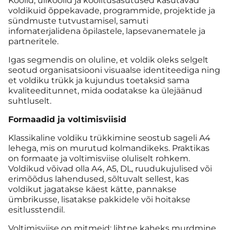
Koolid, ülikoolid ja koolitusasutused kasutavad
voldikuid õppekavade, programmide, projektide ja
sündmuste tutvustamisel, samuti
infomaterjalidena õpilastele, lapsevanematele ja
partneritele.
Igas segmendis on oluline, et voldik oleks selgelt
seotud organisatsiooni visuaalse identiteediga ning
et voldiku trükk ja kujundus toetaksid sama
kvaliteeditunnet, mida oodatakse ka ülejäänud
suhtluselt.
Formaadid ja voltimisviisid
Klassikaline voldiku trükkimine seostub sageli A4
lehega, mis on murutud kolmandikeks. Praktikas
on formaate ja voltimisviise oluliselt rohkem.
Voldikud võivad olla A4, A5, DL, ruudukujulised või
erimõõdus lahendused, sõltuvalt sellest, kas
voldikut jagatakse käest kätte, pannakse
ümbrikusse, lisatakse pakkidele või hoitakse
esitlusstendil.
Voltimisviise on mitmeid: lihtne kaheks murdmine,