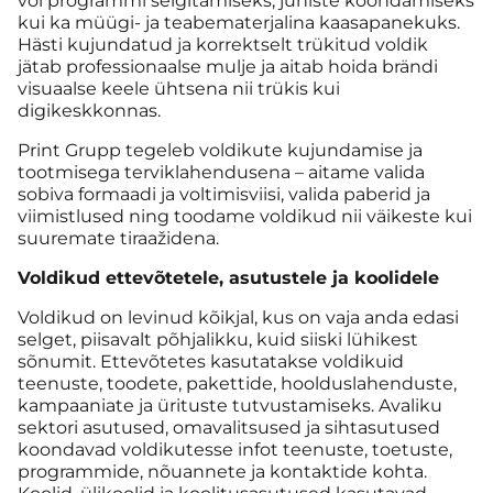
või programmi selgitamiseks, juhiste koondamiseks
kui ka müügi- ja teabematerjalina kaasapanekuks.
Hästi kujundatud ja korrektselt trükitud voldik
jätab professionaalse mulje ja aitab hoida brändi
visuaalse keele ühtsena nii trükis kui
digikeskkonnas.
Print Grupp tegeleb voldikute kujundamise ja
tootmisega terviklahendusena – aitame valida
sobiva formaadi ja voltimisviisi, valida paberid ja
viimistlused ning toodame voldikud nii väikeste kui
suuremate tiraažidena.
Voldikud ettevõtetele, asutustele ja koolidele
Voldikud on levinud kõikjal, kus on vaja anda edasi
selget, piisavalt põhjalikku, kuid siiski lühikest
sõnumit. Ettevõtetes kasutatakse voldikuid
teenuste, toodete, pakettide, hoolduslahenduste,
kampaaniate ja ürituste tutvustamiseks. Avaliku
sektori asutused, omavalitsused ja sihtasutused
koondavad voldikutesse infot teenuste, toetuste,
programmide, nõuannete ja kontaktide kohta.