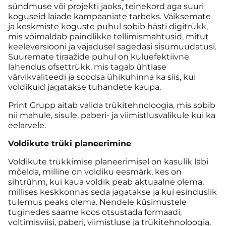
sündmuse või projekti jaoks, teinekord aga suuri
koguseid laiade kampaaniate tarbeks. Väiksemate
ja keskmiste koguste puhul sobib hästi digitrükk,
mis võimaldab paindlikke tellimismahtusid, mitut
keeleversiooni ja vajadusel sagedasi sisumuudatusi.
Suuremate tiraažide puhul on kuluefektiivne
lahendus ofsettrükk, mis tagab ühtlase
värvikvaliteedi ja soodsa ühikuhinna ka siis, kui
voldikuid jagatakse tuhandete kaupa.
Print Grupp aitab valida trükitehnoloogia, mis sobib
nii mahule, sisule, paberi- ja viimistlusvalikule kui ka
eelarvele.
Voldikute trüki planeerimine
Voldikute trükkimise planeerimisel on kasulik läbi
mõelda, milline on voldiku eesmärk, kes on
sihtrühm, kui kaua voldik peab aktuaalne olema,
millises keskkonnas seda jagatakse ja kui esinduslik
tulemus peaks olema. Nendele küsimustele
tuginedes saame koos otsustada formaadi,
voltimisviisi, paberi, viimistluse ja trükitehnoloogia.