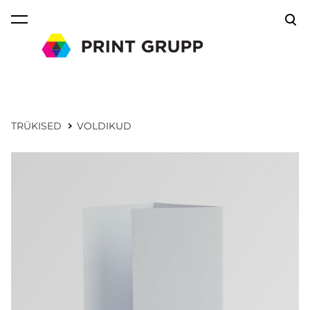
lisati ostukorvi.
Vaata ostukorvi
TRÜKISED
VOLDIKUD