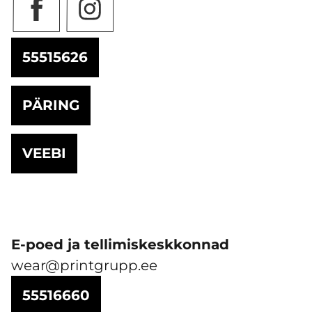
55515626
PÄRING
VEEBI
E-poed ja tellimiskeskkonnad
wear@printgrupp.ee
55516660