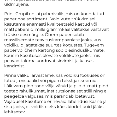
üldmuljena.
Print Grupil on lai paberivalik, mis on koondatud
paberipoe sortimenti. Voldikute trükkimisel
kasutame enamasti kvaliteetseid kaetud või
mattpabereid, mille grammkaal valitakse vastavalt
trükise eesmärgile. Õhem paber sobib
massilisemate teavituskampaaniate jaoks, kus
voldikuid jagatakse suurtes kogustes. Tugevam
paber või õhem kartong sobib esinduslikumate,
kauem kasutuses olevate voldikute jaoks, mis
peavad taluma korduvat sirvimist ja kaasas
kandmist.
Pinna valikul arvestame, kas voldiku fookuses on
fotod ja visuaalid või pigem tekst ja skeemid.
Läikivam pind toob välja värvid ja pildid, matt pind
toetab rahulikumat, institutsionaalset stiili ning ei
peegelda valguses, mis parandab loetavust.
Vajadusel kasutame erinevaid lahendusi kaane ja
sisu jaoks, et voldik oleks käes kindel, kuid jääks
lehitsetav.