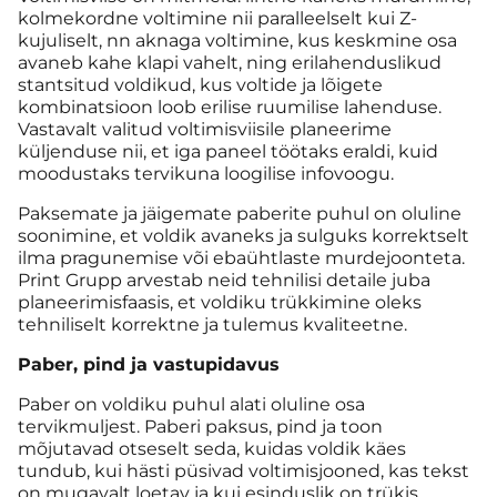
kolmekordne voltimine nii paralleelselt kui Z-
kujuliselt, nn aknaga voltimine, kus keskmine osa
avaneb kahe klapi vahelt, ning erilahenduslikud
stantsitud voldikud, kus voltide ja lõigete
kombinatsioon loob erilise ruumilise lahenduse.
Vastavalt valitud voltimisviisile planeerime
küljenduse nii, et iga paneel töötaks eraldi, kuid
moodustaks tervikuna loogilise infovoogu.
Paksemate ja jäigemate paberite puhul on oluline
soonimine, et voldik avaneks ja sulguks korrektselt
ilma pragunemise või ebaühtlaste murdejoonteta.
Print Grupp arvestab neid tehnilisi detaile juba
planeerimisfaasis, et voldiku trükkimine oleks
tehniliselt korrektne ja tulemus kvaliteetne.
Paber, pind ja vastupidavus
Paber on voldiku puhul alati oluline osa
tervikmuljest. Paberi paksus, pind ja toon
mõjutavad otseselt seda, kuidas voldik käes
tundub, kui hästi püsivad voltimisjooned, kas tekst
on mugavalt loetav ja kui esinduslik on trükis