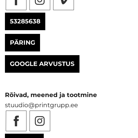
53285638
PÄRING
GOOGLE ARVUSTUS
Rõivad, meened ja tootmine
stuudio@printgrupp.ee