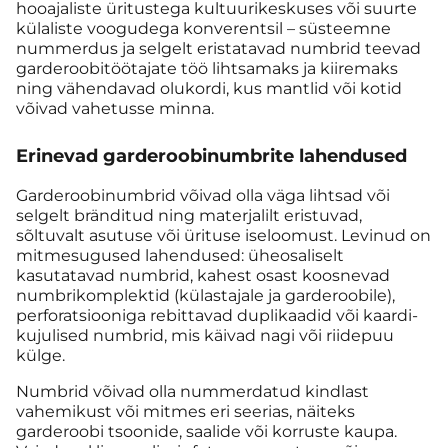
hooajaliste üritustega kultuurikeskuses või suurte
külaliste voogudega konverentsil – süsteemne
nummerdus ja selgelt eristatavad numbrid teevad
garderoobitöötajate töö lihtsamaks ja kiiremaks
ning vähendavad olukordi, kus mantlid või kotid
võivad vahetusse minna.
Erinevad garderoobinumbrite lahendused
Garderoobinumbrid võivad olla väga lihtsad või
selgelt bränditud ning materjalilt eristuvad,
sõltuvalt asutuse või ürituse iseloomust. Levinud on
mitmesugused lahendused: üheosaliselt
kasutatavad numbrid, kahest osast koosnevad
numbrikomplektid (külastajale ja garderoobile),
perforatsiooniga rebittavad duplikaadid või kaardi-
kujulised numbrid, mis käivad nagi või riidepuu
külge.
Numbrid võivad olla nummerdatud kindlast
vahemikust või mitmes eri seerias, näiteks
garderoobi tsoonide, saalide või korruste kaupa.