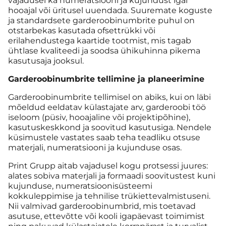
vajadusel ka numeratsiooni ja kujundust igal
hooajal või üritusel uuendada. Suuremate koguste
ja standardsete garderoobinumbrite puhul on
otstarbekas kasutada ofsettrükki või
erilahendustega kaartide tootmist, mis tagab
ühtlase kvaliteedi ja soodsa ühikuhinna pikema
kasutusaja jooksul.
Garderoobinumbrite tellimine ja planeerimine
Garderoobinumbrite tellimisel on abiks, kui on läbi
mõeldud eeldatav külastajate arv, garderoobi töö
iseloom (püsiv, hooajaline või projektipõhine),
kasutuskeskkond ja soovitud kasutusiga. Nendele
küsimustele vastates saab teha teadliku otsuse
materjali, numeratsiooni ja kujunduse osas.
Print Grupp aitab vajadusel kogu protsessi juures:
alates sobiva materjali ja formaadi soovitustest kuni
kujunduse, numeratsioonisüsteemi
kokkuleppimise ja tehnilise trükiettevalmistuseni.
Nii valmivad garderoobinumbrid, mis toetavad
asutuse, ettevõtte või kooli igapäevast toimimist