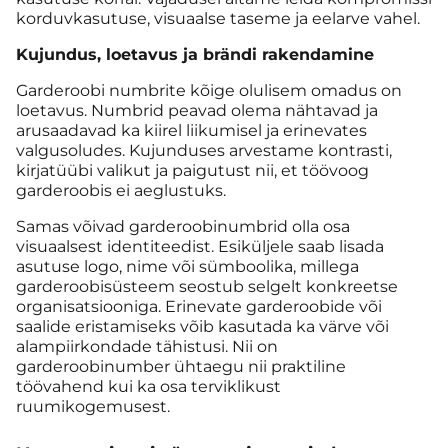
korduvkasutuse, visuaalse taseme ja eelarve vahel.
Kujundus, loetavus ja brändi rakendamine
Garderoobi numbrite kõige olulisem omadus on
loetavus. Numbrid peavad olema nähtavad ja
arusaadavad ka kiirel liikumisel ja erinevates
valgusoludes. Kujunduses arvestame kontrasti,
kirjatüübi valikut ja paigutust nii, et töövoog
garderoobis ei aeglustuks.
Samas võivad garderoobinumbrid olla osa
visuaalsest identiteedist. Esiküljele saab lisada
asutuse logo, nime või sümboolika, millega
garderoobisüsteem seostub selgelt konkreetse
organisatsiooniga. Erinevate garderoobide või
saalide eristamiseks võib kasutada ka värve või
alampiirkondade tähistusi. Nii on
garderoobinumber ühtaegu nii praktiline
töövahend kui ka osa terviklikust
ruumikogemusest.