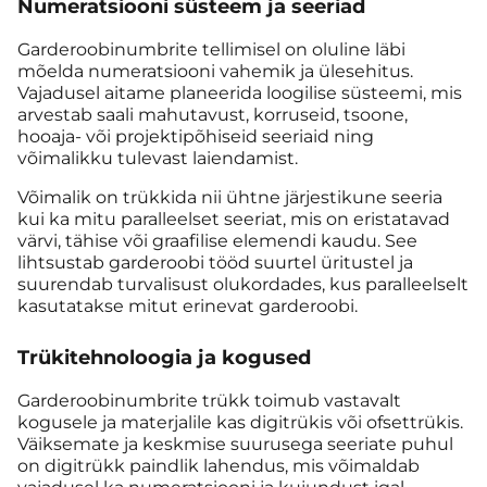
Numeratsiooni süsteem ja seeriad
Garderoobinumbrite tellimisel on oluline läbi
mõelda numeratsiooni vahemik ja ülesehitus.
Vajadusel aitame planeerida loogilise süsteemi, mis
arvestab saali mahutavust, korruseid, tsoone,
hooaja- või projektipõhiseid seeriaid ning
võimalikku tulevast laiendamist.
Võimalik on trükkida nii ühtne järjestikune seeria
kui ka mitu paralleelset seeriat, mis on eristatavad
värvi, tähise või graafilise elemendi kaudu. See
lihtsustab garderoobi tööd suurtel üritustel ja
suurendab turvalisust olukordades, kus paralleelselt
kasutatakse mitut erinevat garderoobi.
Trükitehnoloogia ja kogused
Garderoobinumbrite trükk toimub vastavalt
kogusele ja materjalile kas digitrükis või ofsettrükis.
Väiksemate ja keskmise suurusega seeriate puhul
on digitrükk paindlik lahendus, mis võimaldab