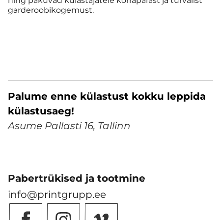
ning pakuvad külastajatele korrapärast ja turvalist
garderoobikogemust.
Palume enne külastust kokku leppida
külastusaeg!
Asume Pallasti 16, Tallinn
Pabertrükised ja tootmine
info@printgrupp.ee