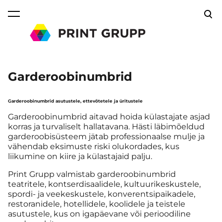
lisati ostukorvi.
Vaata ostukorvi
Garderoobinumbrid
Garderoobinumbrid asutustele, ettevõtetele ja üritustele
Garderoobinumbrid aitavad hoida külastajate asjad
korras ja turvaliselt hallatavana. Hästi läbimõeldud
garderoobisüsteem jätab professionaalse mulje ja
vähendab eksimuste riski olukordades, kus
liikumine on kiire ja külastajaid palju.
Print Grupp valmistab garderoobinumbrid
teatritele, kontserdisaalidele, kultuurikeskustele,
spordi- ja veekeskustele, konverentsipaikadele,
restoranidele, hotellidele, koolidele ja teistele
asutustele, kus on igapäevane või perioodiline