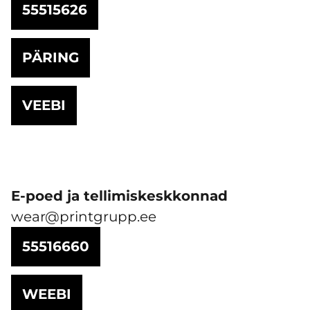
55515626
PÄRING
VEEBI
E-poed ja tellimiskeskkonnad
wear@printgrupp.ee
55516660
WEEBI