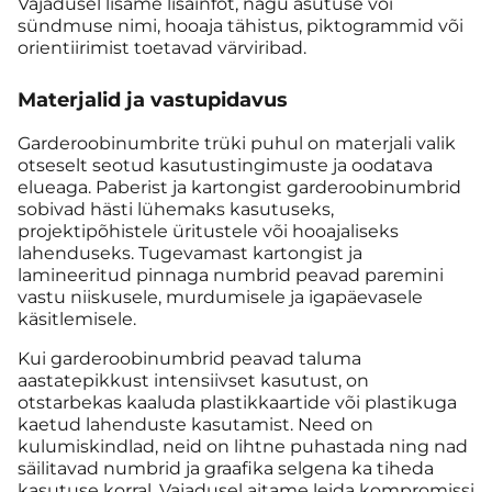
Vajadusel lisame lisainfot, nagu asutuse või
sündmuse nimi, hooaja tähistus, piktogrammid või
orientiirimist toetavad värviribad.
Materjalid ja vastupidavus
Garderoobinumbrite trüki puhul on materjali valik
otseselt seotud kasutustingimuste ja oodatava
elueaga. Paberist ja kartongist garderoobinumbrid
sobivad hästi lühemaks kasutuseks,
projektipõhistele üritustele või hooajaliseks
lahenduseks. Tugevamast kartongist ja
lamineeritud pinnaga numbrid peavad paremini
vastu niiskusele, murdumisele ja igapäevasele
käsitlemisele.
Kui garderoobinumbrid peavad taluma
aastatepikkust intensiivset kasutust, on
otstarbekas kaaluda plastikkaartide või plastikuga
kaetud lahenduste kasutamist. Need on
kulumiskindlad, neid on lihtne puhastada ning nad
säilitavad numbrid ja graafika selgena ka tiheda
kasutuse korral. Vajadusel aitame leida kompromissi