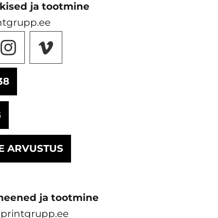
kised ja tootmine
ntgrupp.ee
38
G
E ARVUSTUS
meened ja tootmine
printgrupp.ee