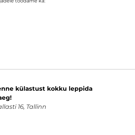
rjadele toodame ka:
nne külastust kokku leppida
aeg!
lasti 16, Tallinn