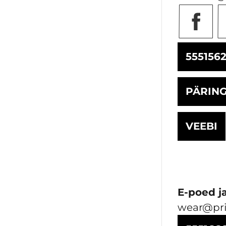
555156
PÄRIN
VEEBI
E-poed j
wear@pri