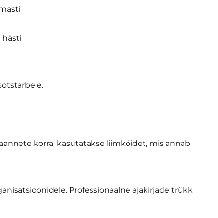
amasti
 hästi
sotstarbele.
annete korral kasutatakse liimköidet, mis annab
ganisatsioonidele. Professionaalne ajakirjade trükk