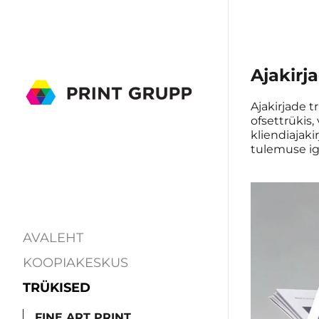
Ajakirja
Ajakirjade t
ofsettrükis,
kliendiajaki
tulemuse i
AVALEHT
KOOPIAKESKUS
TRÜKISED
FINE ART PRINT