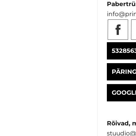
Pabertrü
info@pri
532856
PÄRIN
GOOGL
Rõivad, 
stuudio@