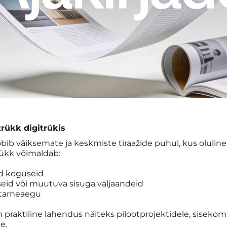
trükk digitrükis
bib väiksemate ja keskmiste tiraažide puhul, kus oluline
rükk võimaldab:
d koguseid
seid või muutuva sisuga väljaandeid
 tarneaegu
 praktiline lahendus näiteks pilootprojektidele, sisekom
e.