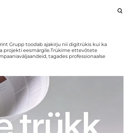
lisati ostukorvi.
Vaata ostukorvi
int Grupp toodab ajakirju nii digitrükis kui ka
e ja projekti eesmärgile.Trükime ettevõtete
 kampaaniaväljaandeid, tagades professionaalse