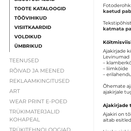
Fotoderohke
TOOTE KATALOOGID
kaetud pab
TÖÖVIHIKUD
Tekstipõhis
VISIITKAARDID
katmata p
VOLDIKUD
Köitmisviis
ÜMBRIKUD
Ajakirjade k
Levinumad k
TEENUSED
– klamberkö
– liimköide
RÕIVAD JA MEENED
– erilahendu
REKLAAMKINGITUSED
Õhemate aja
ART
ajakirjale 
WEAR PRINT E-POED
Ajakirjade 
TRÜKIMATERJALID
Ajakiri on t
KOHAPEAL
aitab esitle
TRÜKITEHNOLOOGIAD