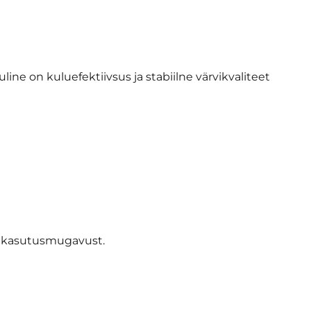
line on kuluefektiivsus ja stabiilne värvikvaliteet
ja kasutusmugavust.