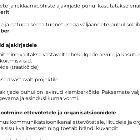
te ja reklaamipõhiste ajakirjade puhul kasutatakse en
erit
te ja naturaalsema tunnetusega väljaannete puhul sobib
aber
id ajakirjadele
öitmine valitakse vastavalt lehekülgede arvule ja kasutu
öitmisviisid:
ide (traatköide)
sed vastavalt projektile
kirjade puhul on levinud klamberköide. Paksemate välja
tugevama ja esinduslikuma vormi.
tootmine ettevõtetele ja organisatsioonidele
õhus kommunikatsioonikanal ettevõtetele, liitudele ja or
da sisu kvaliteetselt ning toetab brändi kuvandit.