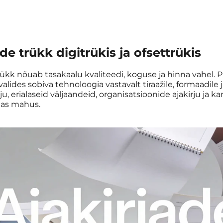
de trükk digitrükis ja ofsettrükis
rükk nõuab tasakaalu kvaliteedi, koguse ja hinna vahel. Pr
 valides sobiva tehnoloogia vastavalt tiraažile, formaadil
rju, erialaseid väljaandeid, organisatsioonide ajakirju ja
gas mahus.