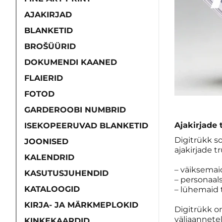
AJAKIRJAD
BLANKETID
BROŠÜÜRID
DOKUMENDI KAANED
FLAIERID
FOTOD
GARDEROOBI NUMBRID
Ajakirjade 
ISEKOPEERUVAD BLANKETID
Digitrükk so
JOONISED
ajakirjade t
KALENDRID
– väiksemai
KASUTUSJUHENDID
– personaal
KATALOOGID
– lühemaid
KIRJA- JA MÄRKMEPLOKID
Digitrükk on
väljaannetel
KINKEKAARDID