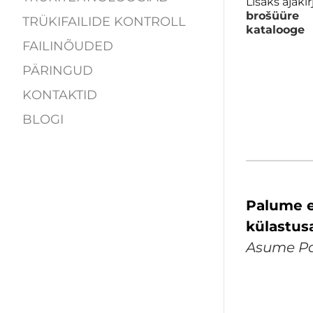
Lisaks ajaki
brošüüre
TRÜKIFAILIDE KONTROLL
katalooge
FAILINÕUDED
PÄRINGUD
KONTAKTID
BLOGI
Palume e
külastus
Asume Pal