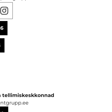
26
G
a tellimiskeskkonnad
ntgrupp.ee