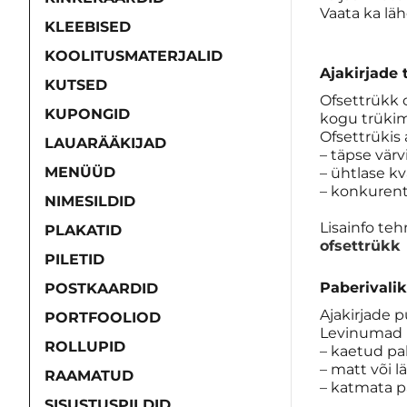
Vaata ka lä
KLEEBISED
KOOLITUSMATERJALID
Ajakirjade 
KUTSED
Ofsettrükk o
KUPONGID
kogu trükim
Ofsettrükis 
LAUARÄÄKIJAD
– täpse vär
MENÜÜD
– ühtlase kv
– konkuren
NIMESILDID
Lisainfo teh
PLAKATID
ofsettrükk
PILETID
Paberivalik
POSTKAARDID
Ajakirjade 
PORTFOOLIOD
Levinumad 
ROLLUPID
– kaetud pa
– matt või l
RAAMATUD
– katmata p
SISUSTUSPILDID