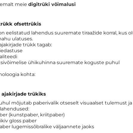
hemalt meie
digitrüki võimalusi
trükk ofsettrükis
n eelistatud lahendus suuremate tiraažide korral, kus olu
ahu ulatuses.
ajakirjade trükk tagab:
viedastuse
aliteedi
tsivõimelise ühikuhinna suuremate koguste puhul
noloogia kohta:
 ajakirjade trükiks
puhul mõjutab paberivalik otseselt visuaalset tulemust 
lahendused:
ber (kunstpaber, kriitpaber)
äikiv gloss paber
aber lugemissõbralike väljaannete jaoks