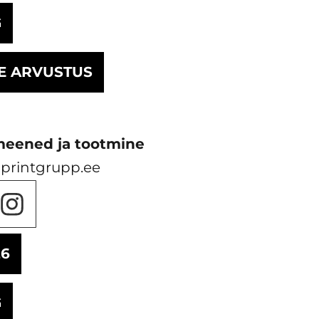
G
E ARVUSTUS
meened ja tootmine
printgrupp.ee
26
G