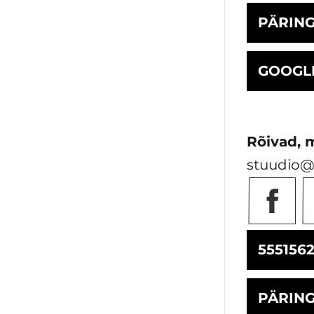
PÄRIN
GOOGL
Rõivad, 
stuudio@
555156
PÄRIN