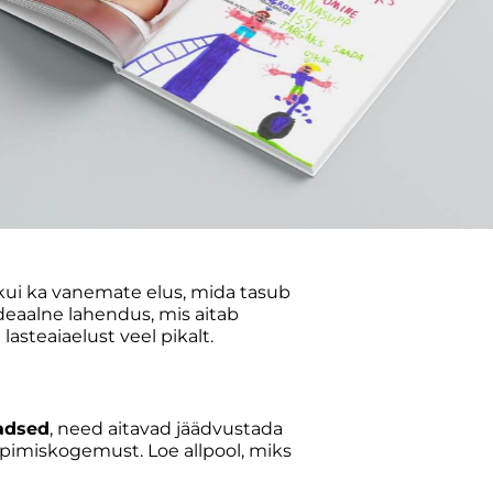
 kui ka vanemate elus, mida tasub
ideaalne lahendus, mis aitab
asteaiaelust veel pikalt.
adsed
, need aitavad jäädvustada
ppimiskogemust. Loe allpool, miks