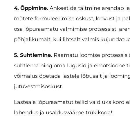
4. Õppimine.
Ankeetide täitmine arendab lap
mõtete formuleerimise oskust, loovust ja p
osa lõpuraamatu valmimise protsessist, are
põhjalikumalt, kui lihtsalt valmis kujundatu
5. Suhtlemine.
Raamatu loomise protsessis õ
suhtlema ning oma lugusid ja emotsioone t
võimalus õpetada lastele lõbusalt ja loomingu
jutuvestmisoskust.
Lasteaia lõpuraamatut tellid vaid üks kord el
lahendus ja usaldusväärne trükikoda!