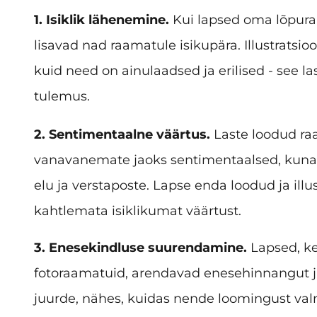
1. Isiklik lähenemine.
Kui lapsed oma lõpuraa
lisavad nad raamatule isikupära. Illustratsioo
kuid need on ainulaadsed ja erilised - see l
tulemus.
2. Sentimentaalne väärtus.
Laste loodud ra
vanavanemate jaoks sentimentaalsed, kun
elu ja verstaposte. Lapse enda loodud ja illu
kahtlemata isiklikumat väärtust.
3. Enesekindluse suurendamine.
Lapsed, ke
fotoraamatuid, arendavad enesehinnangut j
juurde, nähes, kuidas nende loomingust val