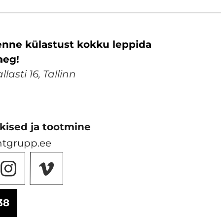
nne külastust kokku leppida
aeg!
lasti 16, Tallinn
kised ja tootmine
ntgrupp.ee
38