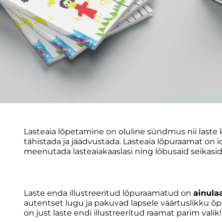
Lasteaia lõpetamine on oluline sündmus nii laste
tähistada ja jäädvustada. Lasteaia lõpuraamat on 
meenutada lasteaiakaaslasi ning lõbusaid seikasid l
Laste enda illustreeritud lõpuraamatud on
ainula
autentset lugu ja pakuvad lapsele väärtuslikku õ
on just laste endi illustreeritud raamat parim valik!