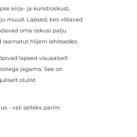
se kirja- ja kunstioskust,
alju muud. Lapsed, kes võtavad
ndavad oma oskusi palju
d raamatut hiljem lehitsedes.
pivad lapsed visuaalselt
eistega jagama. See on
liselt olulist
us - vali selleks parim