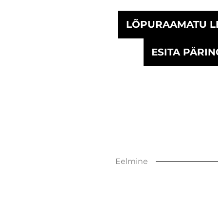
LÕPURAAMATU L
ESITA PÄRIN
Eelmine