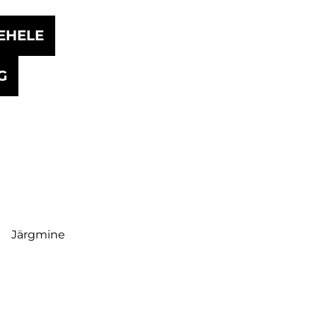
EHELE
G
Järgmine