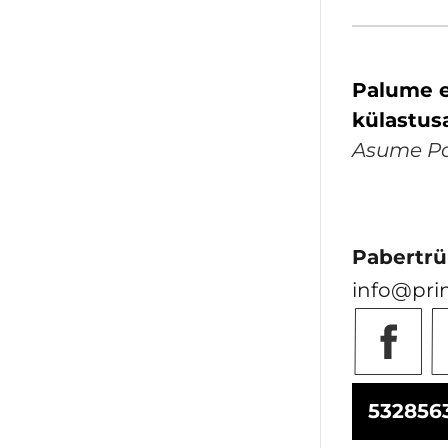
Palume e
külastus
Asume Pal
Pabertrü
info@pri
532856