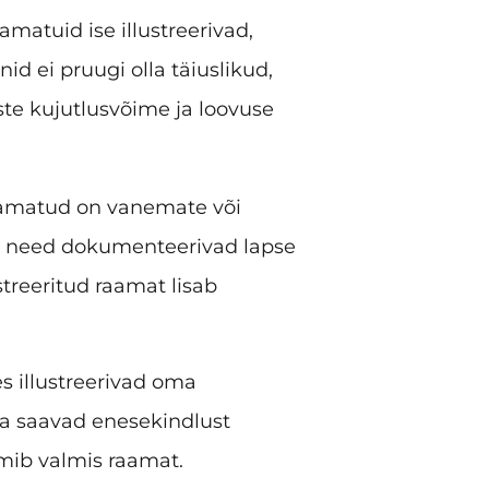
matuid ise illustreerivad,
nid ei pruugi olla täiuslikud,
aste kujutlusvõime ja loovuse
amatud on vanemate või
a need dokumenteerivad lapse
streeritud raamat lisab
s illustreerivad oma
a saavad enesekindlust
mib valmis raamat.