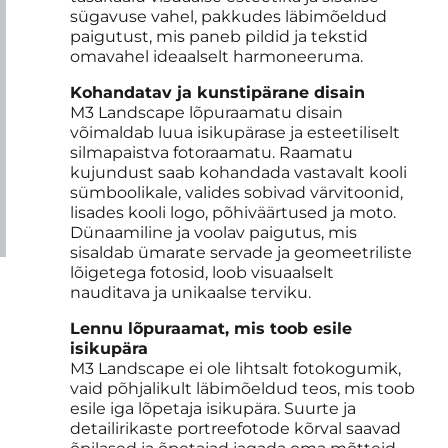
sügavuse vahel, pakkudes läbimõeldud
paigutust, mis paneb pildid ja tekstid
omavahel ideaalselt harmoneeruma.
Kohandatav ja kunstipärane disain
M3 Landscape lõpuraamatu disain
võimaldab luua isikupärase ja esteetiliselt
silmapaistva fotoraamatu. Raamatu
kujundust saab kohandada vastavalt kooli
sümboolikale, valides sobivad värvitoonid,
lisades kooli logo, põhiväärtused ja moto.
Dünaamiline ja voolav paigutus, mis
sisaldab ümarate servade ja geomeetriliste
lõigetega fotosid, loob visuaalselt
nauditava ja unikaalse terviku.
Lennu lõpuraamat, mis toob esile
isikupära
M3 Landscape ei ole lihtsalt fotokogumik,
vaid põhjalikult läbimõeldud teos, mis toob
esile iga lõpetaja isikupära. Suurte ja
detailirikaste portreefotode kõrval saavad