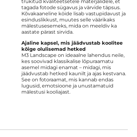
trükitud kvaliteetsetele materjalidele, et
tagada fotode sügavus ja värvide täpsus.
Kõvakaaneline köide lisab vastupidavust ja
esinduslikkust, muutes selle väärikaks
mälestusesemeks, mida on meeldiv ka
aastate pärast sirvida.
Ajaline kapsel, mis jäädvustab koolitee
kõige olulisemad hetked
M3 Landscape on ideaalne lahendus neile,
kes soovivad klassikalise lõpuraamatu
asemel midagi enamat – midagi, mis
jäädvustab hetked kaunilt ja ajas kestvana.
See on fotoraamat, mis kannab endas
lugusid, emotsioone ja unustamatuid
mälestusi kooliajast.