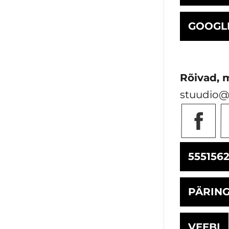
GOOGL
Rõivad, 
stuudio@
555156
PÄRIN
VEEBI