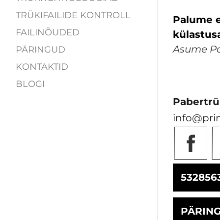
TRÜKIFAILIDE KONTROLL
Palume e
FAILINÕUDED
külastus
Asume Pal
PÄRINGUD
KONTAKTID
BLOGI
Pabertrü
info@pri
532856
PÄRIN