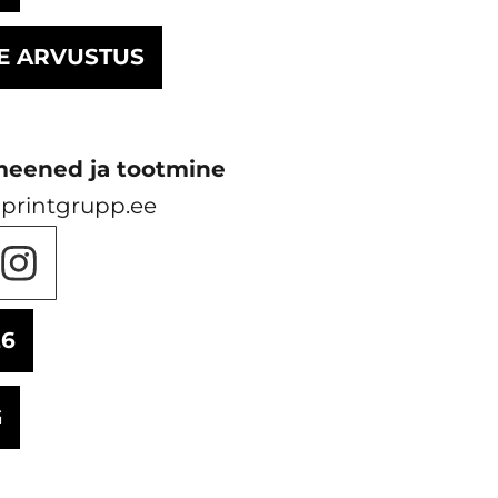
E ARVUSTUS
meened ja tootmine
printgrupp.ee
26
G