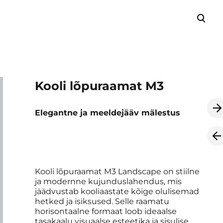
lisati ostukorvi.
Vaata ostukorvi
Kooli lõpuraamat M3
Elegantne ja meeldejääv mälestus
Kooli lõpuraamat M3 Landscape on stiilne
ja modernne kujunduslahendus, mis
jäädvustab kooliaastate kõige olulisemad
hetked ja isiksused. Selle raamatu
horisontaalne formaat loob ideaalse
tasakaalu visuaalse esteetika ja sisulise