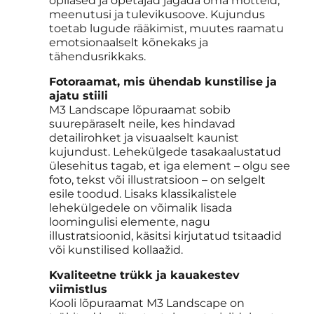
õpilased ja õpetajad jagada oma mõtteid,
meenutusi ja tulevikusoove. Kujundus
toetab lugude rääkimist, muutes raamatu
emotsionaalselt kõnekaks ja
tähendusrikkaks.
Fotoraamat, mis ühendab kunstilise ja
ajatu stiili
M3 Landscape lõpuraamat sobib
suurepäraselt neile, kes hindavad
detailirohket ja visuaalselt kaunist
kujundust. Lehekülgede tasakaalustatud
ülesehitus tagab, et iga element – olgu see
foto, tekst või illustratsioon – on selgelt
esile toodud. Lisaks klassikalistele
lehekülgedele on võimalik lisada
loomingulisi elemente, nagu
illustratsioonid, käsitsi kirjutatud tsitaadid
või kunstilised kollaažid.
Kvaliteetne trükk ja kauakestev
viimistlus
Kooli lõpuraamat M3 Landscape on