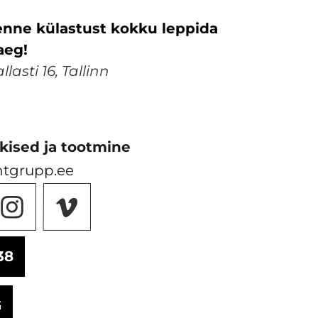
nne külastust kokku leppida
aeg!
lasti 16, Tallinn
kised ja tootmine
ntgrupp.ee
38
G